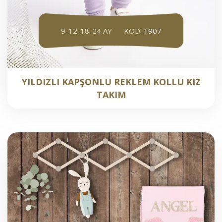
9-12-18-24 AY
KOD:
1907
YILDIZLI KAPŞONLU REKLEM KOLLU KIZ
TAKIM