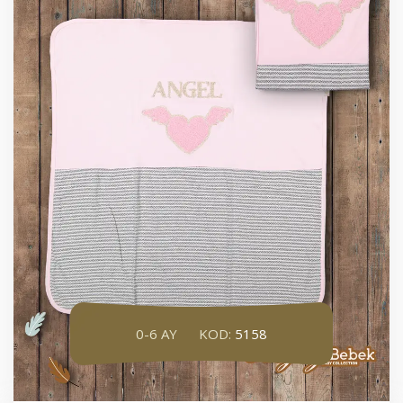
0-6 AY
KOD:
5158