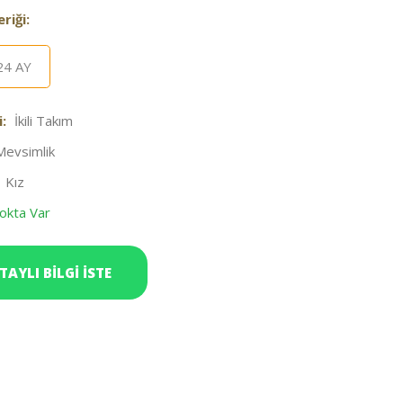
riği:
24 AY
:
İkili Takım
Mevsimlik
Kız
okta Var
TAYLI BİLGİ İSTE