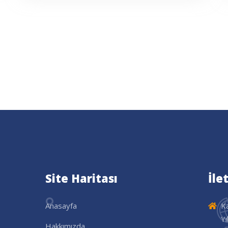
Site Haritası
İle
Anasayfa
K
Yı
Hakkımızda