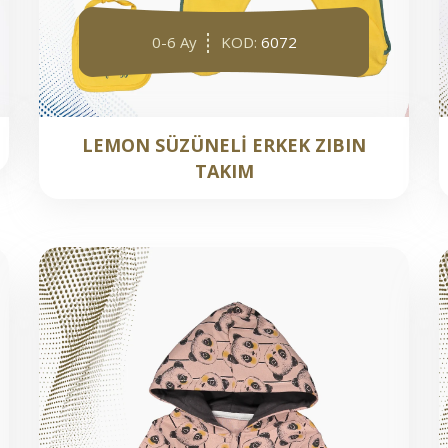
0-6 Ay
KOD:
6072
LEMON SÜZÜNELİ ERKEK ZIBIN
TAKIM