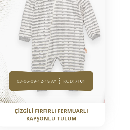
03-06-09-12-18 AY
KOD:
7101
ÇİZGİLİ FIRFIRLI FERMUARLI
KAPŞONLU TULUM