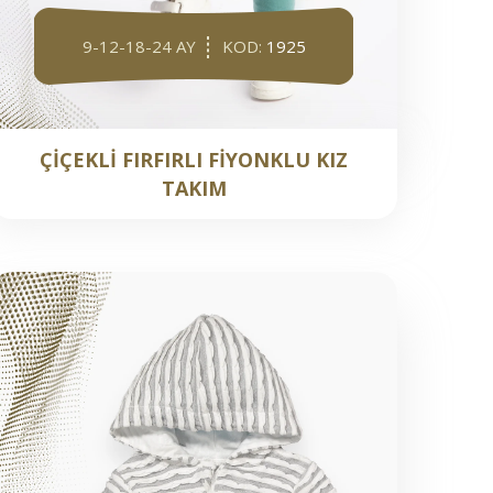
9-12-18-24 AY
KOD:
1925
ÇİÇEKLİ FIRFIRLI FİYONKLU KIZ
TAKIM