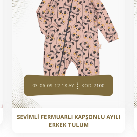
03-06-09-12-18 AY
KOD:
7100
SEVİMLİ FERMUARLI KAPŞONLU AYILI
ERKEK TULUM