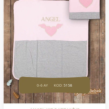
0-6 AY
KOD:
5158