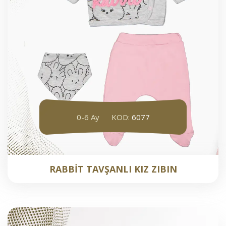
0-6 Ay
KOD:
6077
RABBİT TAVŞANLI KIZ ZIBIN