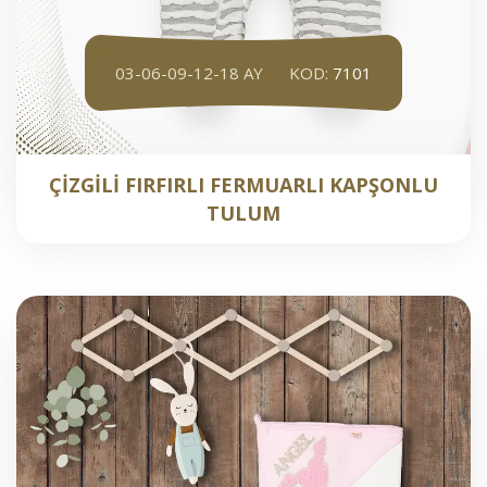
03-06-09-12-18 AY
KOD:
7101
ÇİZGİLİ FIRFIRLI FERMUARLI KAPŞONLU
TULUM