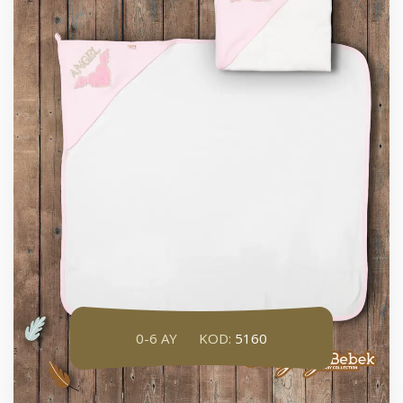
0-6 AY
KOD:
5160