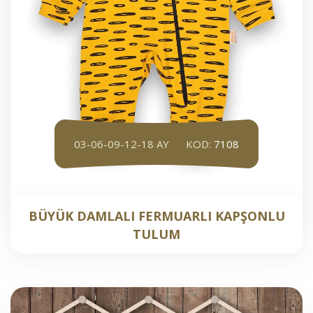
03-06-09-12-18 AY
KOD:
7108
BÜYÜK DAMLALI FERMUARLI KAPŞONLU
TULUM