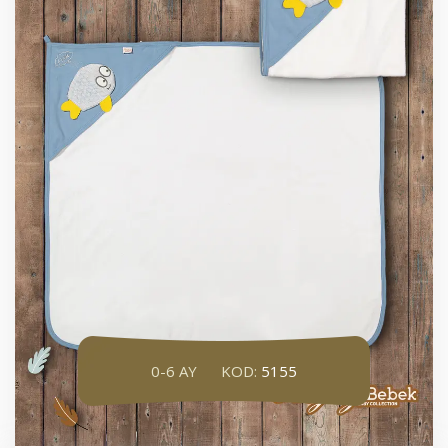
0-6 AY
KOD:
5155